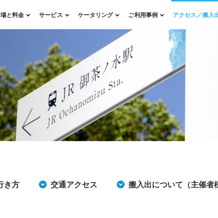
会場と料金
サービス
ケータリング
ご利用事例
アクセス／搬入
行き方
交通アクセス
搬入出について（主催者