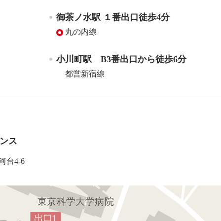
御茶ノ水駅 １番出口徒歩4分
丸の内線
小川町駅 B3番出口から徒歩6分
都営新宿線
ンス
河台4-6